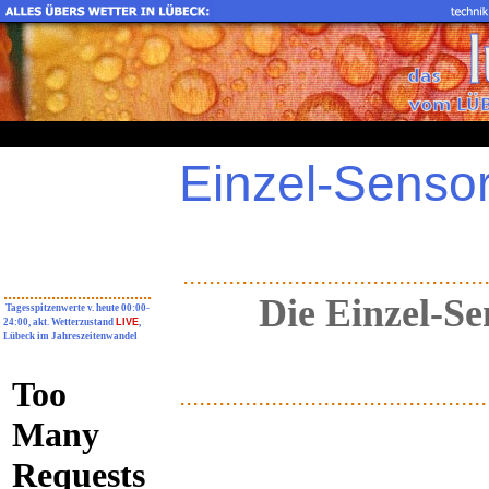
Einzel-Sensor
..............................................
..................................
Die Einzel-Se
Tagesspitzenwerte v. heute 00:00-
24:00, akt. Wetterzustand
LIVE
,
Lübeck im Jahreszeitenwandel
...............................................
...............................................