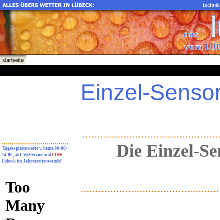
Einzel-Sensor
..............................................
..................................
Die Einzel-Se
Tagesspitzenwerte v. heute 00:00-
24:00, akt. Wetterzustand
LIVE
,
Lübeck im Jahreszeitenwandel
...............................................