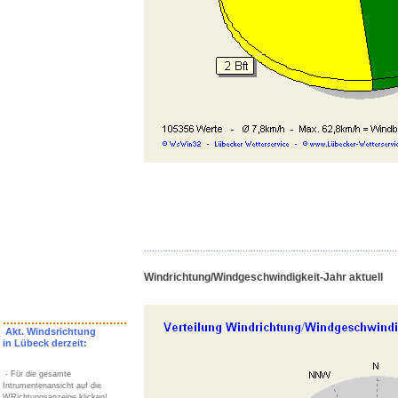
...............................................................................................
Windrichtung/Windgeschwindigkeit-Jahr aktuell
...................................
Akt. Windsrichtung
in Lübeck derzeit:
- Für die gesamte
Intrumentenansicht auf die
WRichtungsanzeige klicken!