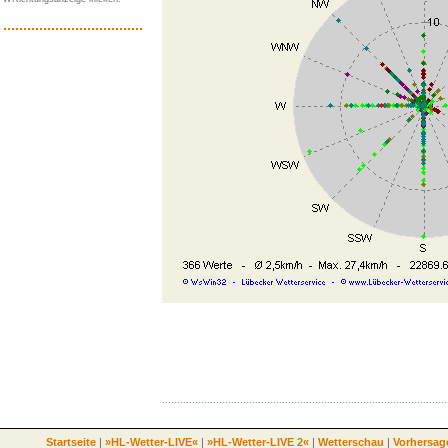
...................................
...............................................................................................
Startseite
|
»HL-Wetter-LIVE«
|
»HL-Wetter-LIVE 2«
|
Wetterschau
|
Vorhersag